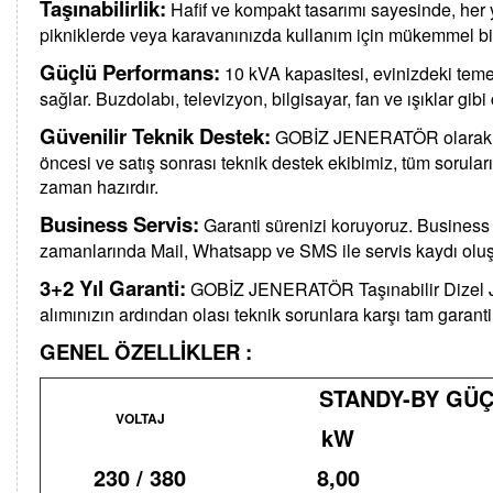
Taşınabilirlik:
Hafif ve kompakt tasarımı sayesinde, her y
pikniklerde veya karavanınızda kullanım için mükemmel bir
Güçlü Performans:
10 kVA kapasitesi, evinizdeki temel e
sağlar. Buzdolabı, televizyon, bilgisayar, fan ve ışıklar gibi c
Güvenilir Teknik Destek:
GOBİZ JENERATÖR olarak, müş
öncesi ve satış sonrası teknik destek ekibimiz, tüm sorula
zaman hazırdır.
Business Servis:
Garanti sürenizi koruyoruz. Business
zamanlarında Mail, Whatsapp ve SMS ile servis kaydı oluşt
3+2 Yıl Garanti:
GOBİZ JENERATÖR Taşınabilir Dizel Jene
alımınızın ardından olası teknik sorunlara karşı tam garanti
GENEL ÖZELLİKLER :
STANDY-BY GÜÇ
VOLTAJ
kW
230 / 380
8,00