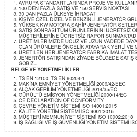
AVRUPA STANDARTLARINDA PROJE VE KULLANIM
100 DEN FAZLA SATIŞ VE 150 SERVİS NOKTASI
30 DAN FAZLA ÜLKEYE İHRACAT
KİŞİYE ÖZEL DİZEL VE BENZİNLİ JENERATÖR GR
YÜKSEK KW MOTORA SAHİP JENERATÖR SETLERİ 
SATIŞ SONRASI TÜM ÜRÜNLERİNİNİ ÜCRETSİZ O
MÜŞTERİLERİNE ÜCRETSİZ RAPOR SUNMAKTADI
ÜRETİMLERİMİZDE UCUZ VE UZUN VADEDE DAYA
OLAN ÜRÜNLERE ÖNCELİK ATAYARAK YERLİ VE M
ÜRETİLEN HER JENERATÖR FABRİKA İMALAT TE
JENERTÖR SATIŞINDAN ZİYADE BÖLGEDE SATIŞ 
GOBİZ...
BELGE VE YÖNETMELİKLER
TS EN 12100, TS EN 60204-1
MAKİNA EMNİYET YÖNETMELİĞİ 2006/42/EEC
ALÇAK GERİLİM YÖNETMELİĞİ 2014/35/EC
GÜRÜLTÜ EMİSYON YÖNETMELİĞİ 2000/14/EC
CE DECLARATION OF CONFORMITY
ÇEVRE YÖNETİM SİSTEMİ ISO 14001:2015
KALİTE YÖNETİM SİSTEMİ ISO 9001:2015
MÜŞTERİ MEMNUNİYET SİSTEMİ ISO 10002:2018
İŞ SAĞLIĞI VE İŞ GÜVENLİĞİ YÖNETİM SİSTEMİ IS