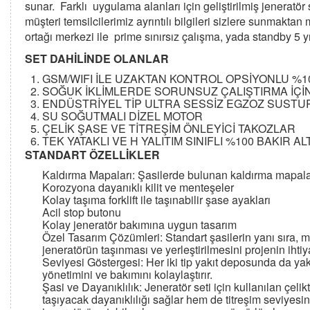
sunar. Farklı uygulama alanları için geliştirilmiş jeneratör s
müşteri temsilcilerimiz ayrıntılı bilgileri sizlere sunmakta
ortağı merkezi ile prime sınırsız çalışma, yada standby 5 yıl
SET DAHİLİNDE OLANLAR
GSM/WIFI İLE UZAKTAN KONTROL OPSİYONLU %1
SOĞUK İKLİMLERDE SORUNSUZ ÇALIŞTIRMA İÇİN 
ENDÜSTRİYEL TİP ULTRA SESSİZ EGZOZ SUST
SU SOĞUTMALI DİZEL MOTOR
ÇELİK ŞASE VE TİTREŞİM ÖNLEYİCİ TAKOZLAR
TEK YATAKLI VE H YALITIM SINIFLI %100 BAKIR 
STANDART ÖZELLİKLER
Kaldırma Mapaları: Şasilerde bulunan kaldırma mapaları
Korozyona dayanıklı kilit ve menteşeler
Kolay taşıma forklift ile taşınabilir şase ayakları
Acil stop butonu
Kolay jeneratör bakımına uygun tasarım
Özel Tasarım Çözümleri: Standart şasilerin yanı sıra, m
jeneratörün taşınması ve yerleştirilmesini projenin ihti
Seviyesi Göstergesi: Her iki tip yakıt deposunda da yakı
yönetimini ve bakımını kolaylaştırır.
Şasi ve Dayanıklılık: Jeneratör seti için kullanılan çeli
taşıyacak dayanıklılığı sağlar hem de titreşim seviyesin