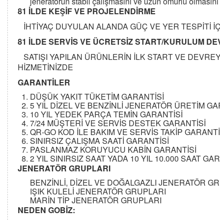
jeneratörün stabil çalışmasını ve uzun ömürlü olmasını
81 İLDE KEŞİF VE PROJELENDİRME
İHTİYAÇ DUYULAN ALANDA GÜÇ VE YER TESPİTİ İÇİ
81 İLDE SERVİS VE ÜCRETSİZ START/KURULUM D
SATIŞI YAPILAN ÜRÜNLERİN İLK START VE DEVREYE
HİZMETİNİZDE
GARANTİLER
DÜŞÜK YAKIT TÜKETİM GARANTİSİ
5 YIL DİZEL VE BENZİNLİ JENERATÖR ÜRETİM GA
10 YIL YEDEK PARÇA TEMİN GARANTİSİ
7/24 MÜŞTERİ VE SERVİS DESTEK GARANTİSİ
QR-GO KOD İLE BAKIM VE SERVİS TAKİP GARANTİ
SINIRSIZ ÇALIŞMA SAATİ GARANTİSİ
PASLANMAZ KORUYUCU KABİN GARANTİSİ
2 YIL SINIRSIZ SAAT YADA 10 YIL 10.000 SAAT 
JENERATÖR GRUPLARI
BENZİNLİ, DİZEL VE DOĞALGAZLI JENERATÖR G
IŞIK KULELİ JENERATÖR GRUPLARI
MARİN TİP JENERATÖR GRUPLARI
NEDEN GOBİZ: