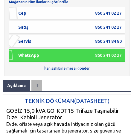
Mağazanın tüm ilanlarını görüntüle
Cep
850 241 02 27
Satış
850 241 02 27
Servis
850 241 84 80
WhatsApp
850 241 02 27
İlan sahibine mesaj gönder
Açıklama
TEKNİK DÖKÜMAN(DATASHEET)
GOBİZ 15,0 kVA GO-KDT15 Trifaze Taşınabilir
Dizel Kabinli Jeneratör
Evde, ofiste veya açık havada ihtiyacınız olan gücü
sağlamak için tasarlanan bu jeneratör, size güvenli ve