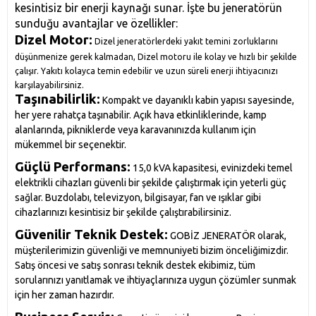
kesintisiz bir enerji kaynağı sunar. İşte bu jeneratörün
sunduğu avantajlar ve özellikler:
Dizel Motor:
Dizel jeneratörlerdeki yakıt temini zorluklarını
düşünmenize gerek kalmadan, Dizel motoru ile kolay ve hızlı bir şekilde
çalışır. Yakıtı kolayca temin edebilir ve uzun süreli enerji ihtiyacınızı
karşılayabilirsiniz.
Taşınabilirlik:
Kompakt ve dayanıklı kabin yapısı sayesinde,
her yere rahatça taşınabilir. Açık hava etkinliklerinde, kamp
alanlarında, pikniklerde veya karavanınızda kullanım için
mükemmel bir seçenektir.
Güçlü Performans:
15,0 kVA kapasitesi, evinizdeki temel
elektrikli cihazları güvenli bir şekilde çalıştırmak için yeterli güç
sağlar. Buzdolabı, televizyon, bilgisayar, fan ve ışıklar gibi
cihazlarınızı kesintisiz bir şekilde çalıştırabilirsiniz.
Güvenilir Teknik Destek:
GOBİZ JENERATÖR olarak,
müşterilerimizin güvenliği ve memnuniyeti bizim önceliğimizdir.
Satış öncesi ve satış sonrası teknik destek ekibimiz, tüm
sorularınızı yanıtlamak ve ihtiyaçlarınıza uygun çözümler sunmak
için her zaman hazırdır.