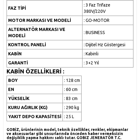
: 3 Faz Trifaze
FAZ TİPİ
380V/220V
MOTOR MARKASI VE MODELİ
: GO-MOTOR
ALTERNATÖR MARKASI VE
: BUSINESS
MODELİ
KONTROL PANELİ
: Dijitel Hz Göstergesi
KABİN
: Kabinli
GARANTİ
: 3+2 Yıl
KABİN ÖZELLİKLERİ :
BOY
: 128 cm
EN
: 60 cm
YÜKSELİK
: 83 cm
KURU AĞIRLIK (KG)
: 290 kg
YAKIT DEPO KAPASİTESİ
: 25 L
GOBİZ, ürünlerinin model, teknik özellikler, renkler, ekipmanlar
ve aksesuarlar gibi unsurlarında önceden haber vermeksizin
değişiklik yapma hakkını saklı tutar. GOBIZ JENERATÖR T.C.