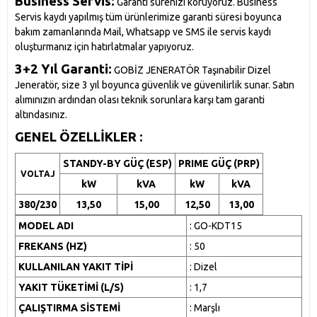
Business Servis:
Garanti sürenizi koruyoruz. Business
Servis kaydı yapılmış tüm ürünlerimize garanti süresi boyunca
bakım zamanlarında Mail, Whatsapp ve SMS ile servis kaydı
oluşturmanız için hatırlatmalar yapıyoruz.
3+2 Yıl Garanti:
GOBİZ JENERATÖR Taşınabilir Dizel
Jeneratör, size 3 yıl boyunca güvenlik ve güvenilirlik sunar. Satın
alımınızın ardından olası teknik sorunlara karşı tam garanti
altındasınız.
GENEL ÖZELLİKLER :
STANDY-BY GÜÇ (ESP)
PRIME GÜÇ (PRP)
VOLTAJ
kW
kVA
kW
kVA
380/230
13,50
15,00
12,50
13,00
MODEL ADI
: GO-KDT15
FREKANS (HZ)
: 50
KULLANILAN YAKIT TİPİ
: Dizel
YAKIT TÜKETİMİ (L/S)
: 1,7
ÇALIŞTIRMA SİSTEMİ
: Marşlı