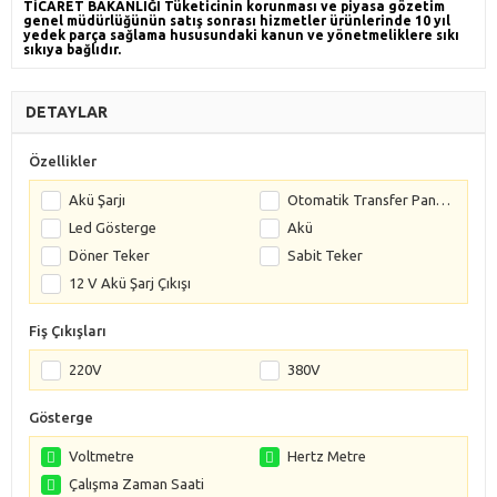
TİCARET BAKANLIĞI Tüketicinin korunması ve piyasa gözetim
genel müdürlüğünün satış sonrası hizmetler ürünlerinde 10 yıl
yedek parça sağlama hususundaki kanun ve yönetmeliklere sıkı
sıkıya bağlıdır.
DETAYLAR
Özellikler
Akü Şarjı
Otomatik Transfer Panosu (3P/4P)
Led Gösterge
Akü
Döner Teker
Sabit Teker
12 V Akü Şarj Çıkışı
Fiş Çıkışları
220V
380V
Gösterge
Voltmetre
Hertz Metre
Çalışma Zaman Saati