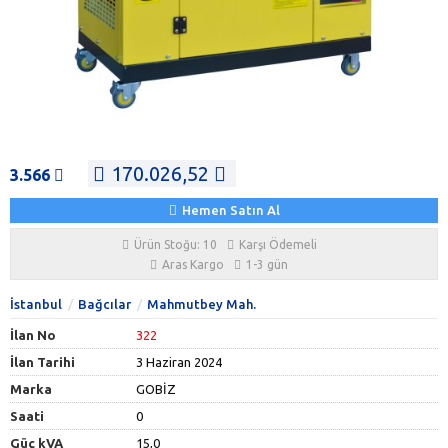
170.026,52
3.566
Hemen Satın Al
Ürün Stoğu: 10
Karşı Ödemeli
Aras Kargo
1-3 gün
İstanbul
Bağcılar
Mahmutbey Mah.
İlan No
322
İlan Tarihi
3 Haziran 2024
Marka
GOBİZ
Saati
0
Güç kVA
15,0