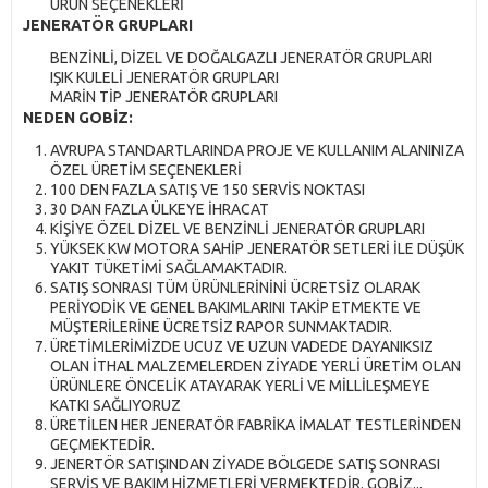
ÜRÜN SEÇENEKLERİ
JENERATÖR GRUPLARI
BENZİNLİ, DİZEL VE DOĞALGAZLI JENERATÖR GRUPLARI
IŞIK KULELİ JENERATÖR GRUPLARI
MARİN TİP JENERATÖR GRUPLARI
NEDEN GOBİZ:
AVRUPA STANDARTLARINDA PROJE VE KULLANIM ALANINIZA
ÖZEL ÜRETİM SEÇENEKLERİ
100 DEN FAZLA SATIŞ VE 150 SERVİS NOKTASI
30 DAN FAZLA ÜLKEYE İHRACAT
KİŞİYE ÖZEL DİZEL VE BENZİNLİ JENERATÖR GRUPLARI
YÜKSEK KW MOTORA SAHİP JENERATÖR SETLERİ İLE DÜŞÜK
YAKIT TÜKETİMİ SAĞLAMAKTADIR.
SATIŞ SONRASI TÜM ÜRÜNLERİNİNİ ÜCRETSİZ OLARAK
PERİYODİK VE GENEL BAKIMLARINI TAKİP ETMEKTE VE
MÜŞTERİLERİNE ÜCRETSİZ RAPOR SUNMAKTADIR.
ÜRETİMLERİMİZDE UCUZ VE UZUN VADEDE DAYANIKSIZ
OLAN İTHAL MALZEMELERDEN ZİYADE YERLİ ÜRETİM OLAN
ÜRÜNLERE ÖNCELİK ATAYARAK YERLİ VE MİLLİLEŞMEYE
KATKI SAĞLIYORUZ
ÜRETİLEN HER JENERATÖR FABRİKA İMALAT TESTLERİNDEN
GEÇMEKTEDİR.
JENERTÖR SATIŞINDAN ZİYADE BÖLGEDE SATIŞ SONRASI
SERVİS VE BAKIM HİZMETLERİ VERMEKTEDİR. GOBİZ...