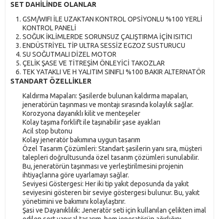
SET DAHİLİNDE OLANLAR
GSM/WIFI İLE UZAKTAN KONTROL OPSİYONLU %100 YERLİ
KONTROL PANELİ
SOĞUK İKLİMLERDE SORUNSUZ ÇALIŞTIRMA İÇİN ISITICI
ENDÜSTRİYEL TİP ULTRA SESSİZ EGZOZ SUSTURUCU
SU SOĞUTMALI DİZEL MOTOR
ÇELİK ŞASE VE TİTREŞİM ÖNLEYİCİ TAKOZLAR
TEK YATAKLI VE H YALITIM SINIFLI %100 BAKIR ALTERNATÖR
STANDART ÖZELLİKLER
Kaldırma Mapaları: Şasilerde bulunan kaldırma mapaları,
jeneratörün taşınması ve montajı sırasında kolaylık sağlar.
Korozyona dayanıklı kilit ve menteşeler
Kolay taşıma forklift ile taşınabilir şase ayakları
Acil stop butonu
Kolay jeneratör bakımına uygun tasarım
Özel Tasarım Çözümleri: Standart şasilerin yanı sıra, müşteri
talepleri doğrultusunda özel tasarım çözümleri sunulabilir.
Bu, jeneratörün taşınması ve yerleştirilmesini projenin
ihtiyaçlarına göre uyarlamayı sağlar.
Seviyesi Göstergesi: Her iki tip yakıt deposunda da yakıt
seviyesini gösteren bir seviye göstergesi bulunur. Bu, yakıt
yönetimini ve bakımını kolaylaştırır.
Şasi ve Dayanıklılık: Jeneratör seti için kullanılan çelikten imal
edilen sert yapısal tasarım, hem jeneratörün ağırlığını