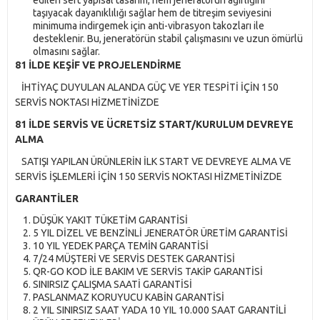
taşıyacak dayanıklılığı sağlar hem de titreşim seviyesini
minimuma indirgemek için anti-vibrasyon takozları ile
desteklenir. Bu, jeneratörün stabil çalışmasını ve uzun ömürlü
olmasını sağlar.
81 İLDE KEŞİF VE PROJELENDİRME
İHTİYAÇ DUYULAN ALANDA GÜÇ VE YER TESPİTİ İÇİN 150
SERVİS NOKTASI HİZMETİNİZDE
81 İLDE SERVİS VE ÜCRETSİZ START/KURULUM DEVREYE
ALMA
SATIŞI YAPILAN ÜRÜNLERİN İLK START VE DEVREYE ALMA VE
SERVİS İŞLEMLERİ İÇİN 150 SERVİS NOKTASI HİZMETİNİZDE
GARANTİLER
DÜŞÜK YAKIT TÜKETİM GARANTİSİ
5 YIL DİZEL VE BENZİNLİ JENERATÖR ÜRETİM GARANTİSİ
10 YIL YEDEK PARÇA TEMİN GARANTİSİ
7/24 MÜŞTERİ VE SERVİS DESTEK GARANTİSİ
QR-GO KOD İLE BAKIM VE SERVİS TAKİP GARANTİSİ
SINIRSIZ ÇALIŞMA SAATİ GARANTİSİ
PASLANMAZ KORUYUCU KABİN GARANTİSİ
2 YIL SINIRSIZ SAAT YADA 10 YIL 10.000 SAAT GARANTİLİ