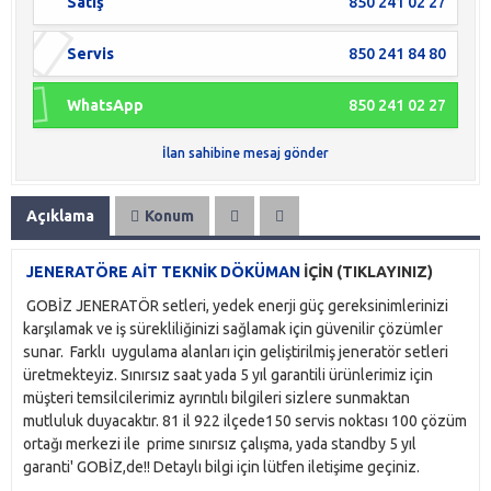
Satış
850 241 02 27
Servis
850 241 84 80
WhatsApp
850 241 02 27
İlan sahibine mesaj gönder
Açıklama
Konum
JENERATÖRE AİT TEKNİK DÖKÜMAN
İÇİN (TIKLAYINIZ)
GOBİZ JENERATÖR setleri, yedek enerji güç gereksinimlerinizi
karşılamak ve iş sürekliliğinizi sağlamak için güvenilir çözümler
sunar. Farklı uygulama alanları için geliştirilmiş jeneratör setleri
üretmekteyiz. Sınırsız saat yada 5 yıl garantili ürünlerimiz için
müşteri temsilcilerimiz ayrıntılı bilgileri sizlere sunmaktan
mutluluk duyacaktır. 81 il 922 ilçede150 servis noktası 100 çözüm
ortağı merkezi ile prime sınırsız çalışma, yada standby 5 yıl
garanti' GOBİZ,de!! Detaylı bilgi için lütfen iletişime geçiniz.