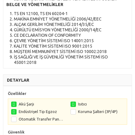
BELGE VE YÖNETMELİKLER
TS EN 12100, TS EN 60204-1
MAKİNA EMNİYET YÖNETMELİĞİ 2006/42/EEC
ALÇAK GERİLİM YÖNETMELİĞİ 2014/35/EC
GÜRÜLTÜ EMİSYON YÖNETMELİĞİ 2000/14/EC
CE DECLARATION OF CONFORMITY
ÇEVRE YÖNETİM SİSTEMİ ISO 14001:2015
KALİTE YÖNETİM SİSTEMİ ISO 9001:2015
MÜŞTERİ MEMNUNİYET SİSTEMİ ISO 10002:2018
İŞ SAĞLIĞI VE İŞ GÜVENLİĞİ YÖNETİM SİSTEMİ ISO
45001:2018
DETAYLAR
Özellikler
Akü Şarjı
Isıtıcı
Endüstriyel Tip Egzoz
Koruma Şalteri (3P/4P)
Otomatik Transfer Panosu (3P/4P)
Güvenlik