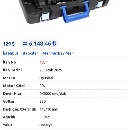
6.148,46
129
İstanbul
Bağcılar
Mahmutbey Mah.
İlan No
1034
İlan Tarihi
25 Ocak 2025
Marka
Hyundai
Motor Gücü
20v
Devir Hızı
0-3000 dev/dak
Voltaj
220
Disk Çap/Derinlik
115/10 mm
Ağırlık
3.9 kg
Yakıt
Batarya