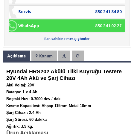
Servis
850 241 84 80
WhatsApp
850 241 02 27
İlan sahibine mesaj gönder
Açıklama
Konum
Hyundai HRS202 Akülü Tilki Kuyruğu Testere
20V 4Ah Akü ve Şarj Cihazı
Akü Voltaj: 20V
Batarya: 1 x 4 Ah
Boştaki Hızı: 0-3000 dev / dak.
Kesme Kapasitesi: Ahşap 115mm
Metal 10mm
Şarj Cihazı: 2.4 Ah
Şarj Süresi: 60 dakika
Ağırlık: 3.9 kg.
Ürün Açıklaması