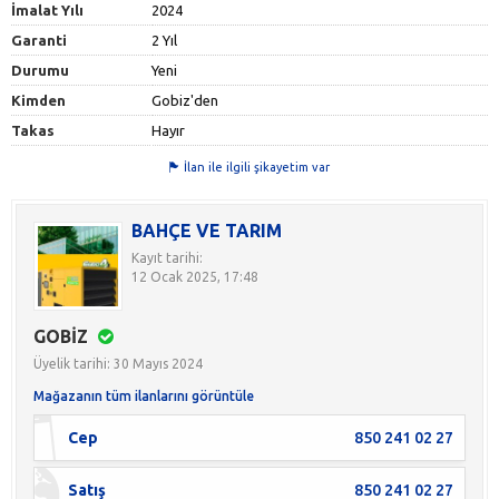
İmalat Yılı
2024
Garanti
2 Yıl
Durumu
Yeni
Kimden
Gobiz'den
Takas
Hayır
İlan ile ilgili şikayetim var
BAHÇE VE TARIM
Kayıt tarihi:
12 Ocak 2025, 17:48
GOBİZ
Üyelik tarihi: 30 Mayıs 2024
Mağazanın tüm ilanlarını görüntüle
Cep
850 241 02 27
Satış
850 241 02 27