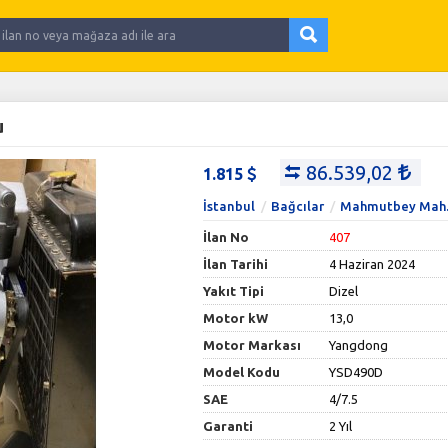
u
86.539,02
1.815
İstanbul
Bağcılar
Mahmutbey Mah
İlan No
407
İlan Tarihi
4 Haziran 2024
Yakıt Tipi
Dizel
Motor kW
13,0
Motor Markası
Yangdong
Model Kodu
YSD490D
SAE
4/7.5
Garanti
2 Yıl