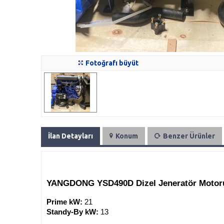
Fotoğrafı büyüt
İlan Detayları
Konum
Benzer Ürünler
YANGDONG YSD490D Dizel Jeneratör Motor
Prime kW:
21
Standy-By kW:
13