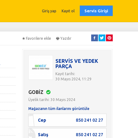
Servis Girişi
Giriş yap
Kayıt ol
Favorilere ekle
Yazdır
SERVİS VE YEDEK
.
PARÇA
Kayıt tarihi:
30 Mayıs 2024, 11:29
GOBİZ
Üyelik tarihi: 30 Mayıs 2024
Mağazanın tüm ilanlarını görüntüle
Cep
850 241 02 27
Satış
850 241 02 27