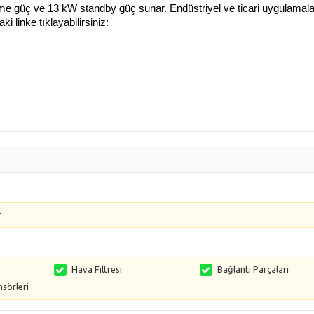
e güç ve 13 kW standby güç sunar. Endüstriyel ve ticari uygulamalar
i linke tıklayabilirsiniz:
r
Hava Filtresi
Bağlantı Parçaları
nsörleri