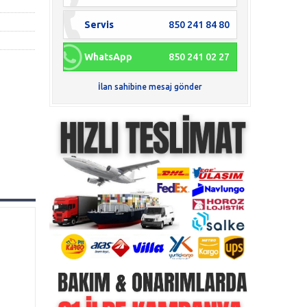
Servis
850 241 84 80
WhatsApp
850 241 02 27
İlan sahibine mesaj gönder